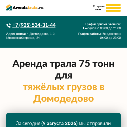
+7 (925) 534-31-44
График приёма звонков:
Ежедневно
08.00
до
21.00
Адрес офиса:
г. Домодедово, 1-й
График работы:
Ежедневно с
Московский проезд, 24
06:00 до 23:00
Аренда трала 75 тонн
для
тяжёлых грузов в
Домодедово
За сегодня
(9 августа 2026)
мы отправили