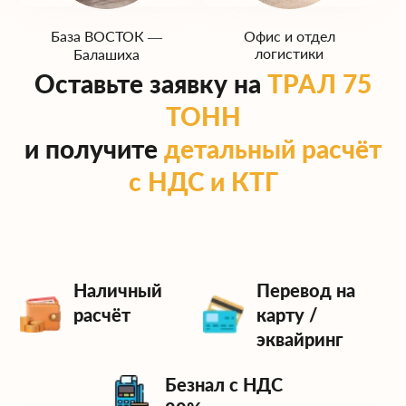
ГИБДД.
Подаём трал в оговорённое время,
База ВОСТОК —
Офис и отдел
логистики
Балашиха
контролируем погрузку, крепление и
Оставьте заявку на
ТРАЛ 75
доставку техники на объект.
ТОНН
Нужен трал 75 тонн под ваш проект?
и получите
детальный расчёт
Оставьте заявку на сайте или позвоните —
с НДС и КТГ
подготовим коммерческое предложение и
предложим лучшие варианты маршрута и
цены.
Наличный
Перевод на
расчёт
карту /
эквайринг
Безнал с НДС