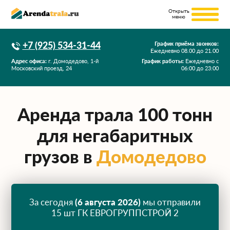
+7 (925) 534-31-44
График приёма звонков:
Ежедневно
08.00
до
21.00
Адрес офиса:
г. Домодедово, 1-й
График работы:
Ежедневно с
Московский проезд, 24
06:00 до 23:00
Аренда трала 100 тонн
для негабаритных
грузов в
Домодедово
За сегодня
(6 августа 2026)
мы отправили
15 шт ГК ЕВРОГРУППСТРОЙ 2