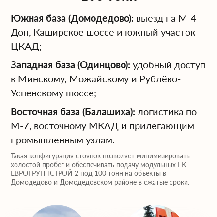
выгрузку на объекте.
Южная база (Домодедово):
выезд на М-4
Дон, Каширское шоссе и южный участок
Если вам нужно надёжно перевезти груз
ЦКАД;
весом до 100 тонн, доверьте задачу
команде, которая работает с
Западная база (Одинцово):
удобный доступ
тяжеловесами ежедневно. Оставьте
к Минскому, Можайскому и Рублёво-
заявку — мы подготовим техническое
Успенскому шоссе;
решение и коммерческое предложение в
кратчайшие сроки.
Восточная база (Балашиха):
логистика по
М-7, восточному МКАД и прилегающим
промышленным узлам.
Такая конфигурация стоянок позволяет минимизировать
холостой пробег и обеспечивать подачу модульных ГК
ЕВРОГРУППСТРОЙ 2 под 100 тонн на объекты в
Домодедово и Домодедовском районе в сжатые сроки.