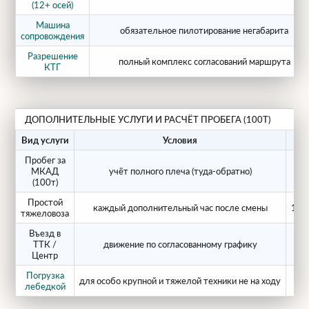
техника
(экскаваторы, погрузчики,
(12+ осей)
самосвальные кузова весом 80–100т);
Машина
обязательное пилотирование негабарита
сопровождения
Тяжёлые буровые и свайные
Разрешение
полный комплекс согласований маршрута
установки
, фундаментные комплексы
КТГ
на гусеничном ходу;
Энергетическое оборудование
—
ДОПОЛНИТЕЛЬНЫЕ УСЛУГИ И РАСЧЁТ ПРОБЕГА (100Т)
турбины, генераторы,
Вид услуги
Условия
трансформаторы и реакторы крупной
Пробег за
мощности;
МКАД
учёт полного плеча (туда-обратно)
35
(100т)
Крупные металлоконструкции и
Простой
элементы мостов
, для которых
каждый дополнительный час после смены
15 
тяжеловоза
критичны осевые нагрузки и длина
Въезд в
пролёта.
ТТК /
движение по согласованному графику
12
Центр
Погрузка
Особенности наших ГК
для особо крупной и тяжелой техники не на ходу
35
лебедкой
ЕВРОГРУППСТРОЙ 2 100т