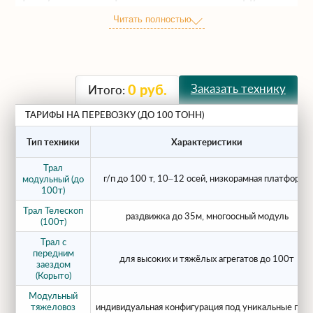
тяжеловозов и серьёзной
Читать полностью
предварительной подготовки. ГК
ЕВРОГРУППСТРОЙ 2 специализируется
на таких перевозках и предоставляет в
аренду тралы 100 тонн с многоосными
Заказать технику
0
руб.
Итого:
низкорамными платформами,
телескопическими и модульными
ТАРИФЫ НА ПЕРЕВОЗКУ (ДО 100 ТОНН)
системами.
Тип техники
Характеристики
Какие грузы перевозят
Трал
г/п до 100 т, 10–12 осей, низкорамная платформа
модульный (до
тралом 100 тонн?
100т)
Трал Телескоп
раздвижка до 35м, многоосный модуль
(100т)
Трал 100т выбирают, когда речь идёт о по-
Трал с
настоящему уникальных по массе и
передним
для высоких и тяжёлых агрегатов до 100т
габаритам объектах:
заездом
(Корыто)
Модульный
Карьерная и горнодобывающая
тяжеловоз
индивидуальная конфигурация под уникальные гру