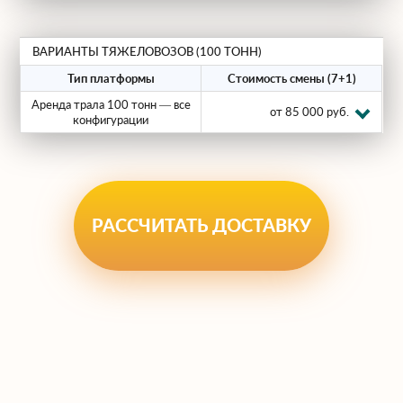
Платформы можно стыковать по
длине, расширять по ширине и
ВАРИАНТЫ ТЯЖЕЛОВОЗОВ (100 ТОНН)
подстраивать под конкретную
Тип платформы
Стоимость смены (7+1)
геометрию и массу вашего груза.
Аренда трала 100 тонн — все
от 85 000 руб.
конфигурации
Каждый проект мы прорабатываем
отдельно: анализируем трассу, весовые и
габаритные ограничения, наличие мостов,
тоннелей и стеснённых участков, после
чего формируем оптимальное решение.
РАССЧИТАТЬ ДОСТАВКУ
Как проходит перевозка
тралом 100 тонн
Организация рейса с грузом до 100 тонн
включает несколько ключевых этапов: