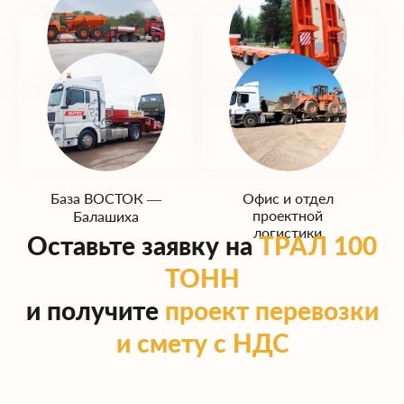
База ЮГ —
База ЗАПАД —
Домодедово
Одинцово
База ВОСТОК —
Офис и отдел
проектной
Балашиха
логистики
Оставьте заявку на
ТРАЛ 100
ТОНН
и получите
проект перевозки
и смету с НДС