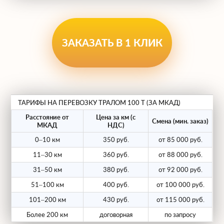
Для работы с такой категорией грузов мы
используем многоосные модульные
ЗАКАЗАТЬ В 1 КЛИК
системы европейских и российских
производителей:
10+ осей.
Большое количество осей и
возможность их конфигурирования
ТАРИФЫ НА ПЕРЕВОЗКУ ТРАЛОМ 100 Т (ЗА МКАД)
позволяют распределить массу груза в
Расстояние от
Цена за км (с
Смена (мин. заказ)
МКАД
НДС)
строгом соответствии с нормативами.
0–10 км
350 руб.
от 85 000 руб.
Низкая и пониженная погрузочная
11–30 км
360 руб.
от 88 000 руб.
высота.
Низкорамные и «корыто»-
31–50 км
380 руб.
от 92 000 руб.
платформы с высотой от 0.4–0.5м
51–100 км
400 руб.
от 100 000 руб.
позволяют перевозить высокие грузы
101–200 км
430 руб.
от 115 000 руб.
под мостами и коммуникациями.
Более 200 км
договорная
по запросу
Модульность и телескопия.