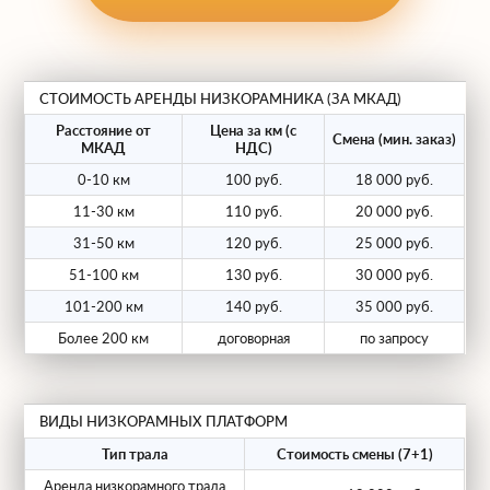
Собственный парк.
Вы не
переплачиваете посредникам.
Разрешения (КТГ).
Наш отдел
СТОИМОСТЬ АРЕНДЫ НИЗКОРАМНИКА (ЗА МКАД)
логистики самостоятельно оформляет
Расстояние от
Цена за км (с
все необходимые документы на
Смена (мин. заказ)
МКАД
НДС)
негабарит.
0-10 км
100 руб.
18 000 руб.
Профессиональные водители.
Опыт
11-30 км
110 руб.
20 000 руб.
работы с негабаритными грузами от 5
31-50 км
120 руб.
25 000 руб.
лет.
51-100 км
130 руб.
30 000 руб.
101-200 км
140 руб.
35 000 руб.
Нужен надежный низкорамный трал?
Более 200 км
договорная
по запросу
Звоните, и мы подберем идеальную
машину под ваши задачи!
ВИДЫ НИЗКОРАМНЫХ ПЛАТФОРМ
Тип трала
Стоимость смены (7+1)
Аренда низкорамного трала