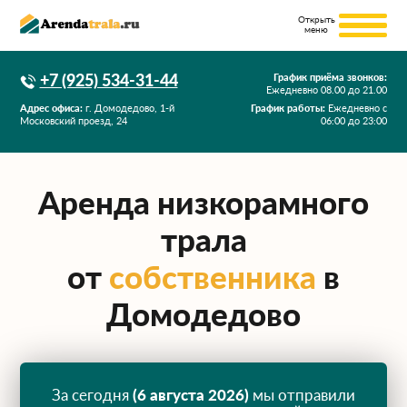
+7 (925) 534-31-44
График приёма звонков:
Ежедневно
08.00
до
21.00
Адрес офиса:
г. Домодедово, 1-й
График работы:
Ежедневно с
Московский проезд, 24
06:00 до 23:00
Аренда низкорамного
трала
от
собственника
в
Домодедово
За сегодня
(6 августа 2026)
мы отправили