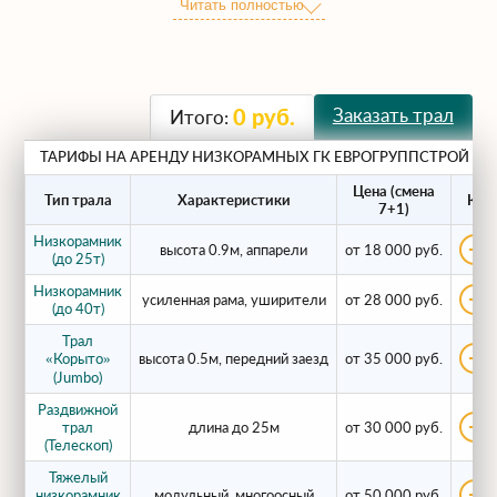
Читать полностью
перевозить крупногабаритные и высокие
грузы, проходя под мостами, эстакадами и
линиями электропередач, где обычный
грузовик не проедет.
Заказать трал
0
руб.
Итого:
Виды наших низкорамных
ТАРИФЫ НА АРЕНДУ НИЗКОРАМНЫХ ГК ЕВРОГРУППСТРОЙ 2
платформ
Цена (смена
Тип трала
Характеристики
Кол-
7+1)
Низкорамник
высота 0.9м, аппарели
от 18 000 руб.
В парке ГК ЕВРОГРУППСТРОЙ 2
(до 25т)
представлены различные модификации
Низкорамник
усиленная рама, уширители
от 28 000 руб.
(до 40т)
низкорамников:
Трал
«Корыто»
высота 0.5м, передний заезд
от 35 000 руб.
Легкие (до 25 тонн):
для перевозки
(Jumbo)
бытовок, катков и легкой
Раздвижной
спецтехники.
трал
длина до 25м
от 30 000 руб.
(Телескоп)
Средние (до 45 тонн):
для
Тяжелый
экскаваторов, бульдозеров и станков.
низкорамник
модульный, многоосный
от 50 000 руб.