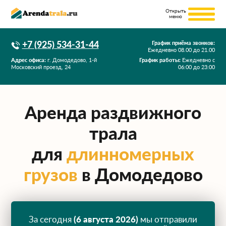
+7 (925) 534-31-44
График приёма звонков:
Ежедневно
08.00
до
21.00
Адрес офиса:
г. Домодедово, 1-й
График работы:
Ежедневно с
Московский проезд, 24
06:00 до 23:00
Аренда раздвижного
трала
для
длинномерных
грузов
в Домодедово
За сегодня
(6 августа 2026)
мы отправили