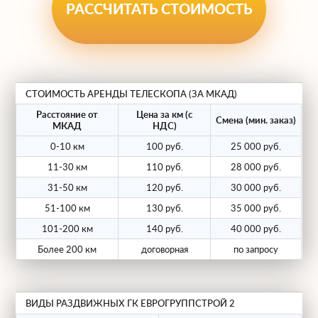
Подходит для большинства
РАССЧИТАТЬ СТОИМОСТЬ
длинномерных грузов.
Двойное/Тройное раздвижение.
Увеличивает длину до 35-40 метров.
Используется для сверхдлинных и
СТОИМОСТЬ АРЕНДЫ ТЕЛЕСКОПА (ЗА МКАД)
легких конструкций.
Расстояние от
Цена за км (с
Смена (мин. заказ)
С поворотными осями.
Все наши
МКАД
НДС)
длинные тралы оснащены
0-10 км
100 руб.
25 000 руб.
гидравлически управляемыми осями,
11-30 км
110 руб.
28 000 руб.
что позволяет "вписываться" в
31-50 км
120 руб.
30 000 руб.
повороты даже на узких дорогах.
51-100 км
130 руб.
35 000 руб.
101-200 км
140 руб.
40 000 руб.
Мы берем на себя полную организацию
Более 200 км
договорная
по запросу
перевозки: от разработки маршрута и
получения разрешений до сопровождения
автомобилями прикрытия.
ВИДЫ РАЗДВИЖНЫХ ГК ЕВРОГРУППСТРОЙ 2