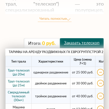
трал, "телескоп") — это
специализированный полуприцеп,
конструкция которого позволяет
Читать полностью
увеличивать длину грузовой платформы.
Это незаменимая техника для перевозки
длинномерных неделимых грузов,
которые не помещаются в стандартный
Заказать телескоп
0
руб.
Итого:
кузов (13.6м).
ТАРИФЫ НА АРЕНДУ РАЗДВИЖНЫХ ГК ЕВРОГРУППСТРОЙ 2
Что мы перевозим на
Цена (смена
Тип трала
Характеристики
Кол-во
7+1)
телескопах?
Трал-телескоп
одинарное раздвижение
от 25 000 руб.
(до 20м)
Наша техника используется для
Трал-телескоп
двойное раздвижение
от 30 000 руб.
(до 25м)
транспортировки:
Сверхдлинный
телескоп
тройное раздвижение
от 40 000 руб.
Строительных конструкций:
мостовых
(30м+)
балок, ферм, пролетов, свай.
Машина