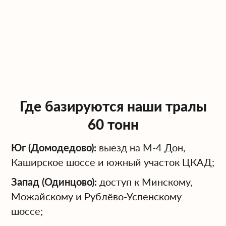
форме грузы, в том числе
длинномерные.
Перед подачей трала логист анализирует
характеристики груза, ограничения по
дорогам и мостам, после чего подбирает
оптимальный тип полуприцепа и тягача.
Этапы организации перевозки
Где базируются наши тралы
60-тонника
60 тонн
Юг (Домодедово):
выезд на М-4 Дон,
Мы сопровождаем перевозку от первой
Каширское шоссе и южный участок ЦКАД;
консультации до завершения разгрузки:
Запад (Одинцово):
доступ к Минскому,
Принимаем заявку, уточняем вес,
Можайскому и Рублёво-Успенскому
габариты, тип техники, наличие
шоссе;
навесного оборудования.