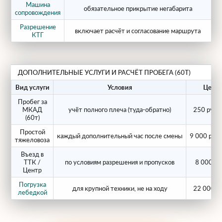
Карьерные экскаваторы и погрузчики
Машина
обязательное прикрытие негабарита
от
сопровождения
весом 55–60 тонн;
Разрешение
Мощные буровые и свайные
включает расчёт и согласование маршрута
от
КТГ
комплексы
на гусеничном или
колёсном ходу;
Энергетическое оборудование
—
ДОПОЛНИТЕЛЬНЫЕ УСЛУГИ И РАСЧЁТ ПРОБЕГА (60Т)
крупные трансформаторы, турбины,
Вид услуги
Условия
Цена
котлы высокого давления;
Пробег за
МКАД
учёт полного плеча (туда-обратно)
250 руб/
Металлоконструкции и мостовые
(60т)
элементы
с высокой концентрацией
Простой
каждый дополнительный час после смены
9 000 руб
тяжеловоза
массы.
Въезд в
ТТК /
по условиям разрешения и пропусков
8 000 ру
Наш автопарк ГК
Центр
ЕВРОГРУППСТРОЙ 2 60 тонн
Погрузка
для крупной техники, не на ходу
22 000 р
лебедкой
Все тралы проходят регулярное