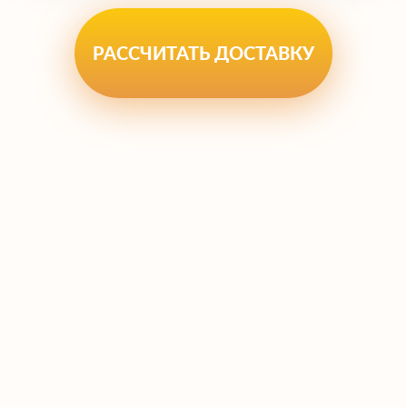
техобслуживание и осмотры, а также
оборудованы комплектами для крепления
РАССЧИТАТЬ ДОСТАВКУ
тяжёлых грузов:
Низкорамные платформы 6–8 осей.
Обеспечивают равномерное
распределение нагрузки и позволяют
проходить весовой контроль без
штрафов.
Пониженные платформы («корыто»).
Погрузочная высота от 0.45 м, что
критично для высоких тяжеловесов и
техники с большой надстройкой.
Телескопические и модульные тралы.
Длина и конфигурация
подстраиваются под сложные по