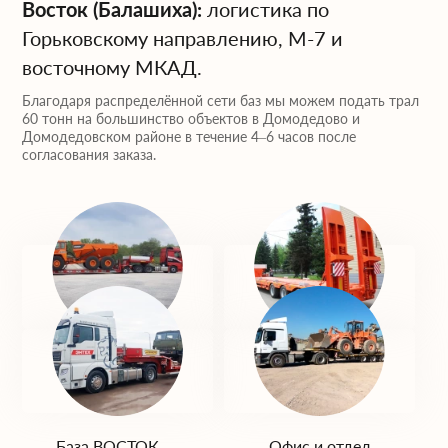
Подбираем конфигурацию трала и
Восток (Балашиха):
логистика по
тягача, рассчитываем
Горьковскому направлению, М-7 и
ориентировочную стоимость рейса.
восточному МКАД.
Прорабатываем и согласуем маршрут,
Благодаря распределённой сети баз мы можем подать трал
60 тонн на большинство объектов в Домодедово и
оформляем КТГ и при необходимости
Домодедовском районе в течение 4–6 часов после
— сопровождение.
согласования заказа.
Подаём трал в оговорённое время,
контролируем погрузку, крепление и
доставку на объект.
Оставьте заявку на сайте или позвоните —
мы предложим оптимальный вариант
перевозки вашего груза весом до 60 тонн с
учётом всех технических и юридических
База ЮГ —
База ЗАПАД —
Домодедово
Одинцово
нюансов.
База ВОСТОК —
Офис и отдел