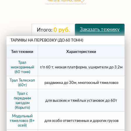
Читать полностью
необходим многоосный тяжеловоз с
усиленной рамой и пониженной
платформой. Компания ГК
ЕВРОГРУППСТРОЙ 2 предоставляет в
Заказать технику
0
руб.
Итого:
аренду тралы 60 тонн для перевозки
сверхтяжёлой спецтехники и
ТАРИФЫ НА ПЕРЕВОЗКУ (ДО 60 ТОНН)
промышленного оборудования по
Тип техники
Характеристики
Домодедово, Домодедовском районе и
России.
Трал
низкорамный
г/п 60 т, низкая платформа, уширители до 3.2м
от
(60 тонн)
Когда имеет смысл
Трал Телескоп
раздвижка до 30м, многоосный тяжеловоз
от
(60т)
заказывать трал 60т?
Трал с
передним
для высоких и тяжёлых установок до 60т
от
Трал грузоподъёмностью 60 тонн
заездом
(Корыто)
используют, когда масса и габариты груза
Модульный
выходят далеко за рамки стандартных:
тяжеловоз (8+
для особо ответственных и дорогих грузов
от
осей)