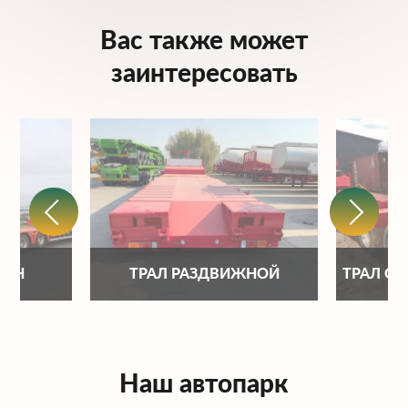
Вас также может
заинтересовать
ОНН
ТРАЛ РАЗДВИЖНОЙ
ТРАЛ С
Наш автопарк