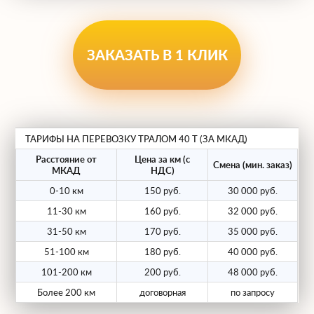
позволяет перевозить длинные
конструкции (балки, трубы, колонны)
ЗАКАЗАТЬ В 1 КЛИК
весом до 40т.
Многоосные системы.
Тралы
оснащены 5, 6 или 7 осями (часто
подруливающими), что критически
важно для прохождения весового
ТАРИФЫ НА ПЕРЕВОЗКУ ТРАЛОМ 40 Т (ЗА МКАД)
контроля.
Расстояние от
Цена за км (с
Смена (мин. заказ)
МКАД
НДС)
Уширители.
Платформы расширяются
0-10 км
150 руб.
30 000 руб.
до 3.2 – 3.5 метров для устойчивости
11-30 км
160 руб.
32 000 руб.
негабаритной техники.
31-50 км
170 руб.
35 000 руб.
Перевозка 40-тонного груза требует
51-100 км
180 руб.
40 000 руб.
обязательного оформления разрешения
101-200 км
200 руб.
48 000 руб.
(КТГ) и часто — автомобиля прикрытия.
Более 200 км
договорная
по запросу
Наши логисты берут все бюрократические