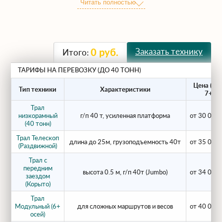
Читать полностью
нагрузкой. Компания ГК
ЕВРОГРУППСТРОЙ 2 предлагает аренду
ГК ЕВРОГРУППСТРОЙ 2-тяжеловозов 40
тонн с усиленной рамой и многоосной
Заказать технику
0
руб.
Итого:
колесной базой (5-6 осей). Это
обеспечивает безопасность груза и
ТАРИФЫ НА ПЕРЕВОЗКУ (ДО 40 ТОНН)
сохранность дорожного полотна.
Цена (см
Тип техники
Характеристики
7+1)
Что перевозят на тралах 40т?
Трал
низкорамный
г/п 40 т, усиленная платформа
от 30 000 
(40 тонн)
Наши низкорамные платформы данной
Трал Телескоп
длина до 25м, грузоподъемность 40т
от 35 000 
грузоподъемности используются для
(Раздвижной)
транспортировки крупногабаритного
Трал с
передним
оборудования:
высота 0.5 м, г/п 40т (Jumbo)
от 34 000 
заездом
(Корыто)
Карьерные экскаваторы
(Volvo EC460,
Трал
Модульный (6+
для сложных маршрутов и весов
от 40 000 
Hitachi ZX400, Komatsu PC400);
осей)