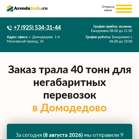
+7 (925) 534-31-44
График приёма звонков:
Ежедневно
08.00
до
21.00
Адрес офиса:
г. Домодедово, 1-й
График работы:
Ежедневно с
Московский проезд, 24
06:00 до 23:00
Заказ трала 40 тонн для
негабаритных
перевозок
в Домодедово
За сегодня
(8 августа 2026)
мы отправили 9