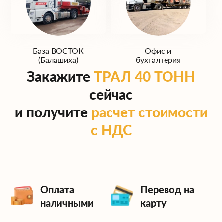
База ЮГ
База ЗАПАД
(Домодедово)
(Одинцово)
База ВОСТОК
Офис и
(Балашиха)
бухгалтерия
Закажите
ТРАЛ 40 ТОНН
сейчас
и получите
расчет стоимости
с НДС
Оплата
Перевод на
наличными
карту