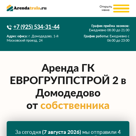
+7 (925) 534-31-44
График приёма звонков:
Ежедневно
08.00
до
21.00
Адрес офиса:
г. Домодедово, 1-й
График работы:
Ежедневно с
Московский проезд, 24
06:00 до 23:00
Аренда ГК
ЕВРОГРУППСТРОЙ 2 в
Домодедово
от
собственника
За сегодня
(7 августа 2026)
мы отправили 4